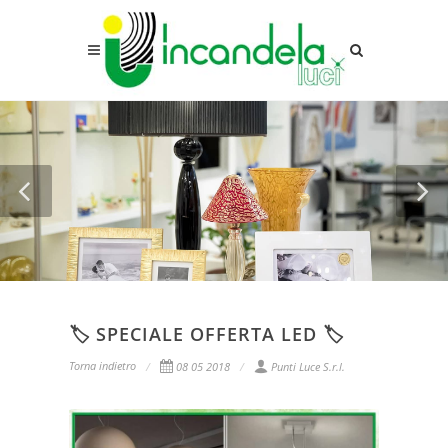
🏷️ SPECIALE OFFERTA LED 🏷️
Torna indietro
08 05 2018
Punti Luce S.r.l.