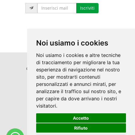
Iscriviti
Noi usiamo i cookies
Noi usiamo i cookies e altre tecniche
di tracciamento per migliorare la tua
Copyrights © 2026 Punti Luce S.r.l. Tutti i
esperienza di navigazione nel nostro
sito, per mostrarti contenuti
diritti riservati.
personalizzati e annunci mirati, per
Partita Iva: 02360660811 /
analizzare il traffico sul nostro sito, e
Privacy e Cookie Policy
per capire da dove arrivano i nostri
visitatori.
Accetto
®
Sito realizzato con
Clickoso
Rifiuto